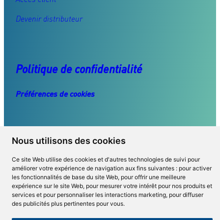
Devenir distributeur
Politique de confidentialité
Préférences de cookies
Retrouvez-nous
Nous utilisons des cookies
Facebook
LinkedIn
YouTube
Ce site Web utilise des cookies et d'autres technologies de suivi pour
améliorer votre expérience de navigation aux fins suivantes :
pour activer
les fonctionnalités de base du site Web
,
pour offrir une meilleure
expérience sur le site Web
,
pour mesurer votre intérêt pour nos produits et
services et pour personnaliser les interactions marketing
,
pour diffuser
des publicités plus pertinentes pour vous
.
© Fene-Tech, 2023 – Tous les droits