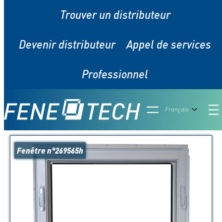
Aller
Trouver un distributeur
au
contenu
Devenir distributeur
Appel de services
Professionnel
Filtre
Français
Fenêtre n°269565h