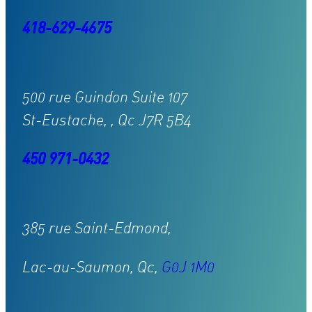
418-629-4675
500 rue Guindon Suite 107
St-Eustache, , Qc J7R 5B4
450 971-0432
385 rue Saint-Edmond,
Lac-au-Saumon, Qc,
G0J 1M0