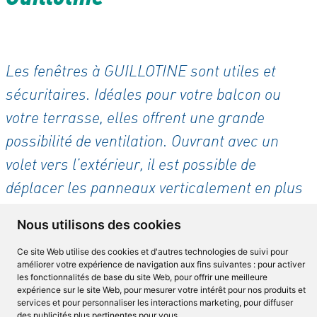
Les fenêtres à GUILLOTINE sont utiles et
sécuritaires. Idéales pour votre balcon ou
votre terrasse, elles offrent une grande
possibilité de ventilation. Ouvrant avec un
volet vers l’extérieur, il est possible de
déplacer les panneaux verticalement en plus
de les pivoter, ce qui facilite le nettoyage.
Nous utilisons des cookies
Offerte en ouverture simple ou double, la
Ce site Web utilise des cookies et d'autres technologies de suivi pour
version à double ouverture permet à l’air
améliorer votre expérience de navigation aux fins suivantes :
pour activer
chaud de sortir par le haut tandis que l’air
les fonctionnalités de base du site Web
,
pour offrir une meilleure
expérience sur le site Web
,
pour mesurer votre intérêt pour nos produits et
frais circule dans l’ouverture inférieure.
services et pour personnaliser les interactions marketing
,
pour diffuser
des publicités plus pertinentes pour vous
.