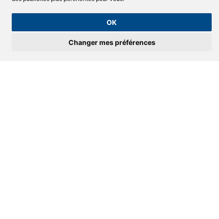
OK
Alutech – Gamme Contemporaine
Changer mes préférences
Toutes nos fenêtres sont sur-mesure
En baie, en arc, panoramique, à rayon
géométrique, architecturale…
Demander un devis