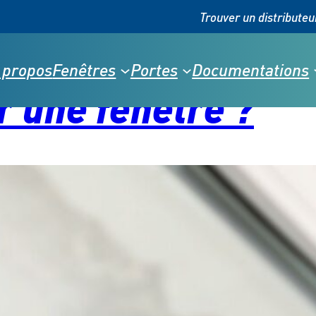
Trouver un distributeu
 propos
Fenêtres
Portes
Documentations
 une fenêtre ?