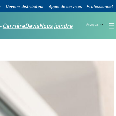
r
Devenir distributeur
Appel de services
Professionnel
Carrière
Devis
Nous joindre
Français